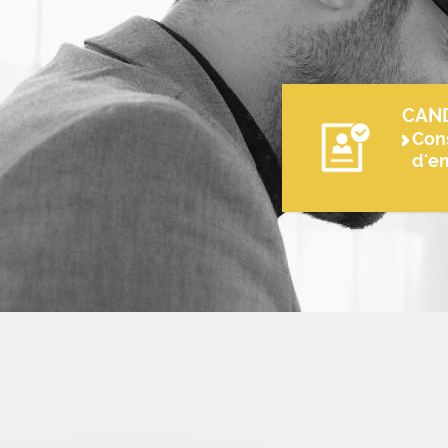
CAN
Cons
d'e