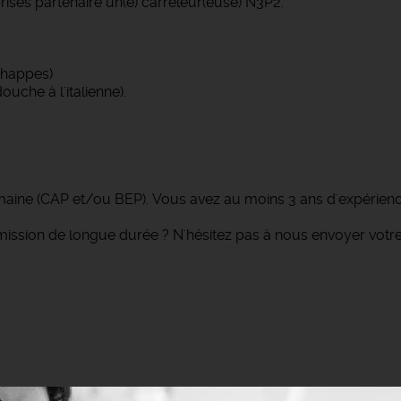
ises partenaire un(e) carreleur(euse) N3P2.
 chappes)
uche à l'italienne).
omaine (CAP et/ou BEP). Vous avez au moins 3 ans d'expérien
ission de longue durée ? N'hésitez pas à nous envoyer votre