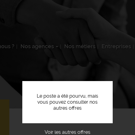
ous ?
Nos agences
Nos métiers
Entreprises
Le poste a été pourvu, mais
vous pouvez consulter nos
autres offres
F
Voir les autres offres