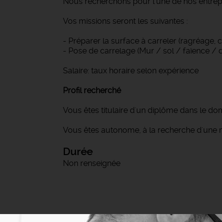
Nous recherchons pour l'une de nos entrepr
Vos missions seront les suivantes :
- Préparer la surface à carreler (ragréage,
- Pose de carrelage (Mur / sol / faïence / do
Salaire: taux horaire selon expérience
Profil recherché
Vous êtes titulaire d'un diplôme dans le d
Vous êtes autonome, à la recherche d'une m
Durée
Non renseignée