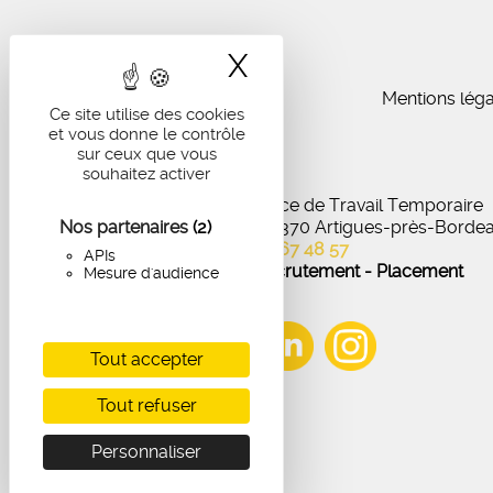
X
Masquer le band
Mentions léga
Ce site utilise des cookies
et vous donne le contrôle
sur ceux que vous
souhaitez activer
IA Recrutement - Agence de Travail Temporaire
Nos partenaires
27 Avenue de Virecourt, 33370 Artigues-près-Borde
(2)
05 56 67 48 57
APIs
Offres d'emploi - Recrutement - Placement
Mesure d'audience
Tout accepter
Tout refuser
Personnaliser