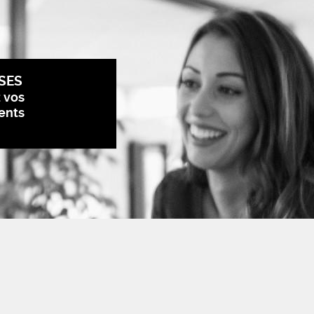
SES
z vos
ents