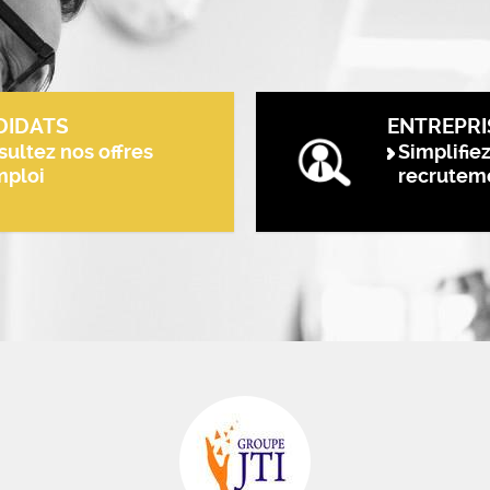
DIDATS
ENTREPRI
ultez nos offres
Simplifie
mploi
recrutem