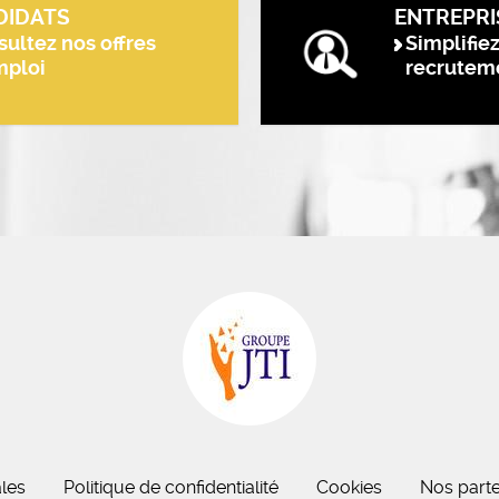
DIDATS
ENTREPRI
ultez nos offres
Simplifie
mploi
recrutem
eau des cookies
les
Politique de confidentialité
Cookies
Nos parte