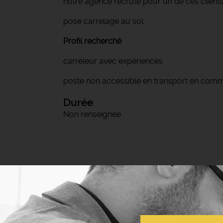
notre agence recrute pour un de ces clients
pose carrelage au sol
Profil recherché
carreleur avec expériences
poste non accessible en transport en com
Durée
Non renseignée