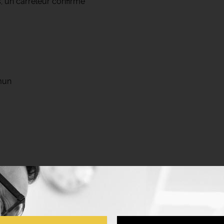
, un carreleur confirmé
mun