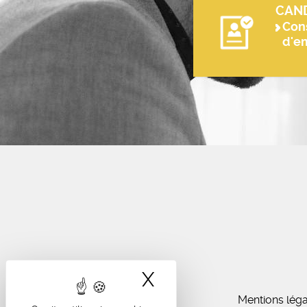
CAN
Cons
d'e
X
Masquer le band
Mentions léga