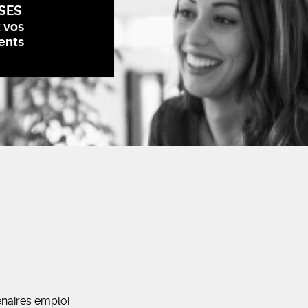
SES
z vos
ents
naires emploi