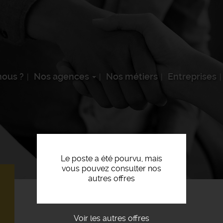
ous ?
Nos agences
Nos métiers
Entreprises
Le poste a été pourvu, mais
vous pouvez consulter nos
autres offres
Voir les autres offres