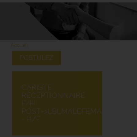
Accueil
POSTULEZ
CARISTE
RÉCEPTIONNAIRE
F/H
POST=>LBLMALEFEMALE
- H/F