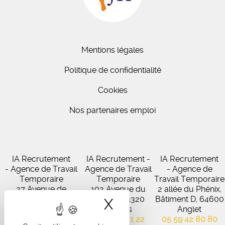
Mentions légales
Politique de confidentialité
Cookies
Nos partenaires emploi
IA Recrutement
IA Recrutement -
IA Recrutement
- Agence de Travail
Agence de Travail
- Agence de
Temporaire
Temporaire
Travail Temporaire
27 Avenue de
102 Avenue du
2 allée du Phénix,
Virecourt, 33370
Médoc, 33320
Bâtiment D, 64600
X
Masquer le band
Artigues-près-
Eysines
Anglet
Bordeaux
05 56 45 21 22
05 59 42 80 80