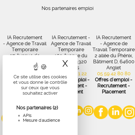
Nos partenaires emploi
IA Recrutement
IA Recrutement -
IA Recrutement
- Agence de Travail
Agence de Travail
- Agence de
Temporaire
Temporaire
Travail Temporaire
27 Avenue de
102 Avenue du
2 allée du Phénix,
X
Masquer le band
Virecourt, 33370
Médoc, 33320
Bâtiment D, 64600
Artigues-près-
Eysines
Anglet
Bordeaux
05 56 45 21 22
05 59 42 80 80
Ce site utilise des cookies
05 56 67 48 57
Offres d'emploi -
Offres d'emploi -
et vous donne le contrôle
Offres d'emploi -
Recrutement -
Recrutement -
sur ceux que vous
Recrutement -
Placement
Placement
souhaitez activer
Placement
Nos partenaires
(2)
APIs
Mesure d'audience