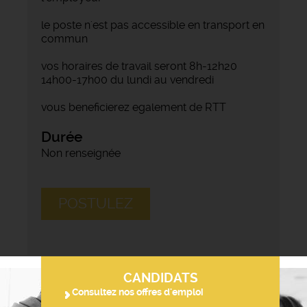
le poste n'est pas accessible en transport en
commun
vos horaires de travail seront 8h-12h20
14h00-17h00 du lundi au vendredi
vous beneficierez egalement de RTT
Durée
Non renseignée
POSTULEZ
CANDIDATS
Consultez nos offres d'emploi