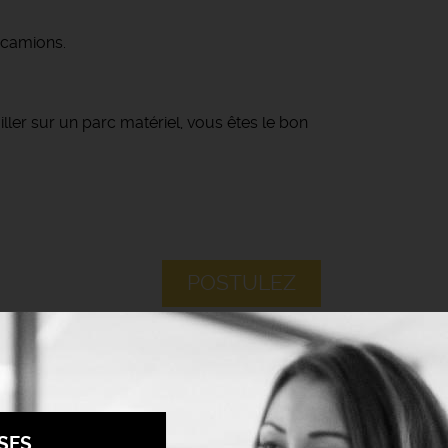
 camions.
ller sur un parc matériel, vous êtes le bon
POSTULEZ
SES