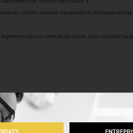
 partenaire un(e) cariste chariot caces 3
atériel sur un parc matériel, chargement et déchargement de
 expérience dans la conduite de chariot, vous souhaitez travai
DIDATS
ENTREPRI