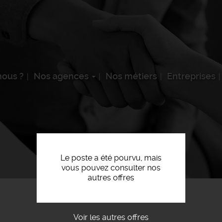
ous ?
Nos agences
Nos métiers
Entreprises
Le poste a été pourvu, mais
vous pouvez consulter nos
autres offres
Voir les autres offres