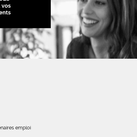
z vos
ents
naires emploi