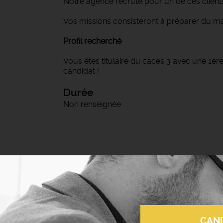
Notre agence recrute pour un de ces clients
Vos missions consisteront à préparer du m
Profil recherché
Vous êtes titulaire du caces 3 avec une 1ere
candidat !
Durée
Non renseignée
CAN