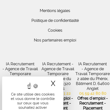
Mentions légales
Politique de confidentialité
Cookies
Nos partenaires emploi
IA Recrutement
IA Recrutement -
IA Recrutement
- Agence de Travail
Agence de Travail
- Agence de
Temporaire
Temporaire
Travail Temporaire
27 Avenue de
102 Avenue du
2 allée du Phénix,
X
Masquer le band
Virecourt, 33370
Médoc, 33320
Bâtiment D, 64600
Artigues-près-
Eysines
Anglet
Bordeaux
05 56 45 21 22
05 59 42 80 80
Ce site utilise des cookies
05 56 67 48 57
Offres d'emploi -
Offres d'emploi -
et vous donne le contrôle
Offres d'emploi -
sur ceux que vous
Recrutement -
Recrutement -
souhaitez activer
Recrutement -
Placement
Placement