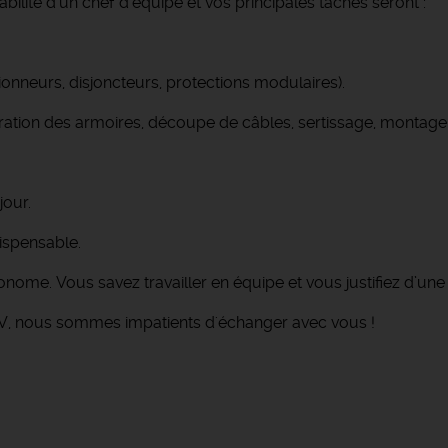
bilité d'un chef d'équipe et vos principales tâches seront :
ionneurs, disjoncteurs, protections modulaires).
ation des armoires, découpe de câbles, sertissage, montage 
jour.
ispensable.
nome. Vous savez travailler en équipe et vous justifiez d’une 
V, nous sommes impatients d'échanger avec vous !