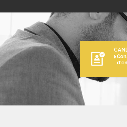
CAN
Cons
d'e