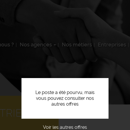
ous ?
Nos agences
Nos métiers
Entreprises
Le poste a été pourvu, mais
vous pouvez consulter nos
autres offres
TRIEL F/H
Voir les autres offres