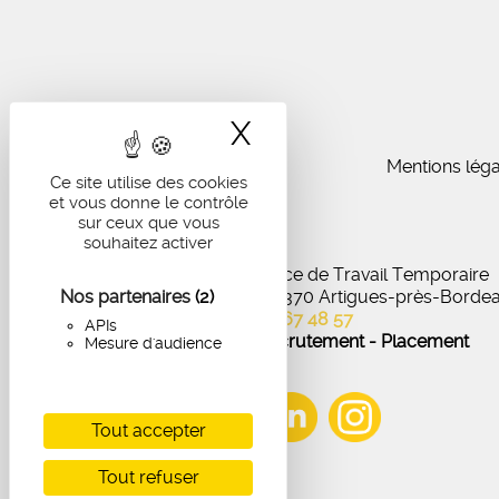
X
Masquer le band
Mentions léga
Ce site utilise des cookies
et vous donne le contrôle
sur ceux que vous
souhaitez activer
IA Recrutement - Agence de Travail Temporaire
Nos partenaires
27 Avenue de Virecourt, 33370 Artigues-près-Borde
(2)
05 56 67 48 57
APIs
Offres d'emploi - Recrutement - Placement
Mesure d'audience
Tout accepter
Tout refuser