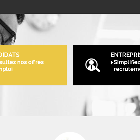
DIDATS
ENTREPRI
ultez nos offres
Simplifie
mploi
recrutem