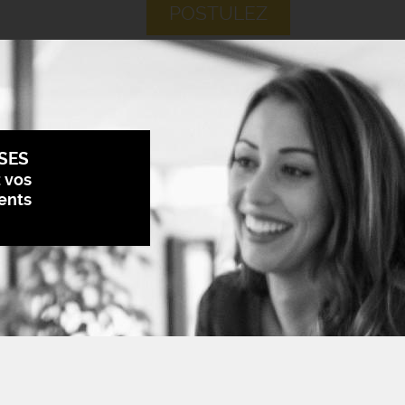
POSTULEZ
SES
z vos
ents