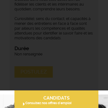
fidéliser les clients et les intérimaires au
quotidien, comprendre leurs besoins.
Curiosité(e), sens du contact, et capacités à
mener des entretiens en face à face sont
par ailleurs les compétences et qualités
attendues pour identifier le savoir faire et les
motivations des candidats.
Durée
Non renseignée
POSTULEZ
CANDIDATS
Consultez nos offres d'emploi