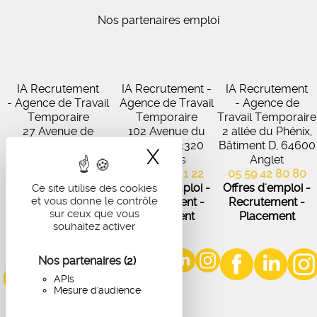
Nos partenaires emploi
IA Recrutement
IA Recrutement -
IA Recrutement
- Agence de Travail
Agence de Travail
- Agence de
Temporaire
Temporaire
Travail Temporaire
27 Avenue de
102 Avenue du
2 allée du Phénix,
Virecourt, 33370
Médoc, 33320
Bâtiment D, 64600
X
Masquer le band
Artigues-près-
Eysines
Anglet
Bordeaux
05 56 45 21 22
05 59 42 80 80
05 56 67 48 57
Offres d'emploi -
Offres d'emploi -
Ce site utilise des cookies
et vous donne le contrôle
Offres d'emploi -
Recrutement -
Recrutement -
sur ceux que vous
Recrutement -
Placement
Placement
souhaitez activer
Placement
Nos partenaires
(2)
APIs
Mesure d'audience