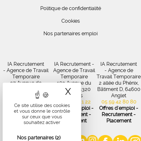
Politique de confidentialité
Cookies
Nos partenaires emploi
IA Recrutement
IA Recrutement -
IA Recrutement
- Agence de Travail
Agence de Travail
- Agence de
Temporaire
Temporaire
Travail Temporaire
27 Avenue de
102 Avenue du
2 allée du Phénix,
Virecourt, 33370
Médoc, 33320
X
Masquer le band
Bâtiment D, 64600
Artigues-près-
Eysines
Anglet
Bordeaux
05 56 45 21 22
05 59 42 80 80
Ce site utilise des cookies
05 56 67 48 57
Offres d'emploi -
Offres d'emploi -
et vous donne le contrôle
Offres d'emploi -
Recrutement -
Recrutement -
sur ceux que vous
Recrutement -
Placement
Placement
souhaitez activer
Placement
Nos partenaires
(2)