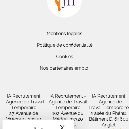
Mentions légales
Politique de confidentialité
Cookies
Nos partenaires emploi
IA Recrutement
IA Recrutement -
IA Recrutement
- Agence de Travail
Agence de Travail
- Agence de
Temporaire
Temporaire
Travail Temporaire
27 Avenue de
102 Avenue du
2 allée du Phénix,
Virecourt, 33370
Médoc, 33320
Bâtiment D, 64600
Artigues-près-
Eysines
Anglet
X
Masquer le band