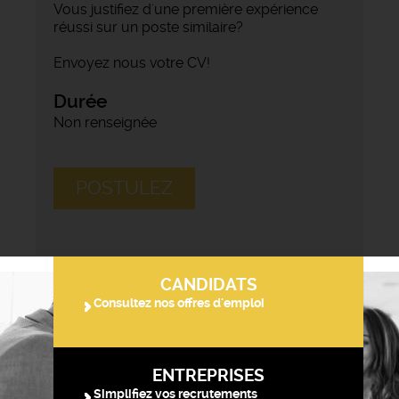
Vous justifiez d'une première expérience
réussi sur un poste similaire?
Envoyez nous votre CV!
Durée
Non renseignée
POSTULEZ
CANDIDATS
Consultez nos offres d'emploi
ENTREPRISES
Simplifiez vos recrutements