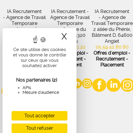
IA Recrutement
IA Recrutement -
IA Recrutement
- Agence de Travail
Agence de Travail
- Agence de
Temporaire
Temporaire
Travail Temporaire
27 Avenue de
102 Avenue du
2 allée du Phénix,
X
Masquer le band
Virecourt, 33370
Médoc, 33320
Bâtiment D, 64600
Artigues-près-
Eysines
Anglet
Bordeaux
05 56 45 21 22
05 59 42 80 80
Ce site utilise des cookies
05 56 67 48 57
Offres d'emploi -
Offres d'emploi -
et vous donne le contrôle
Offres d'emploi -
Recrutement -
Recrutement -
sur ceux que vous
Recrutement -
Placement
Placement
souhaitez activer
Placement
Nos partenaires
(2)
APIs
Mesure d'audience
Tout accepter
Tout refuser