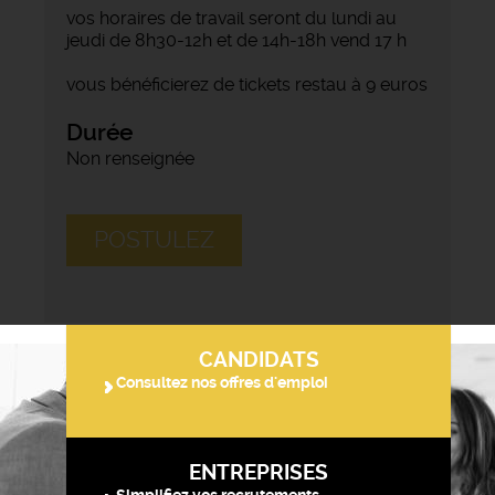
vos horaires de travail seront du lundi au
jeudi de 8h30-12h et de 14h-18h vend 17 h
vous bénéficierez de tickets restau à 9 euros
Durée
Non renseignée
POSTULEZ
CANDIDATS
Consultez nos offres d'emploi
ENTREPRISES