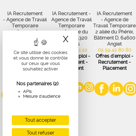
IA Recrutement
IA Recrutement -
IA Recrutement
- Agence de Travail
Agence de Travail
- Agence de
Temporaire
Temporaire
Travail Temporaire
27 Avenue de
102 Avenue du
2 allée du Phénix,
X
Masquer le band
Virecourt, 33370
Médoc, 33320
Bâtiment D, 64600
Artigues-près-
Eysines
Anglet
Bordeaux
05 56 45 21 22
05 59 42 80 80
Ce site utilise des cookies
05 56 67 48 57
Offres d'emploi -
Offres d'emploi -
et vous donne le contrôle
Offres d'emploi -
Recrutement -
Recrutement -
sur ceux que vous
Recrutement -
Placement
Placement
souhaitez activer
Placement
Nos partenaires
(2)
APIs
Mesure d'audience
Tout accepter
Tout refuser