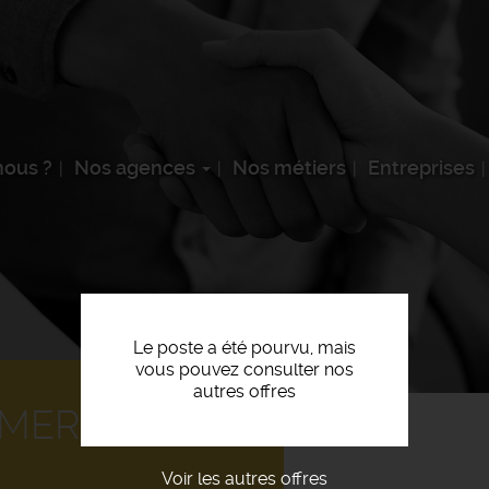
ous ?
Nos agences
Nos métiers
Entreprises
Le poste a été pourvu, mais
vous pouvez consulter nos
autres offres
MERCIAL F/H
Voir les autres offres