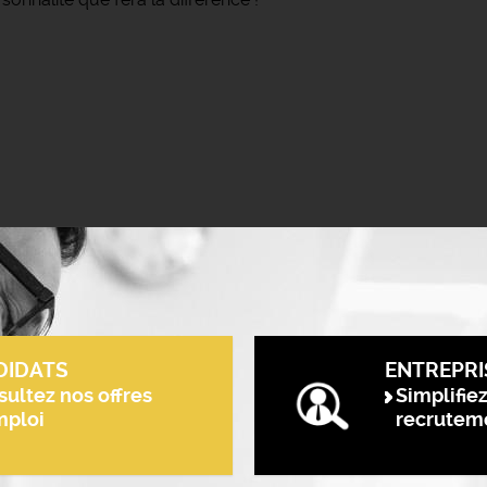
DIDATS
ENTREPRI
ultez nos offres
Simplifie
mploi
recrutem