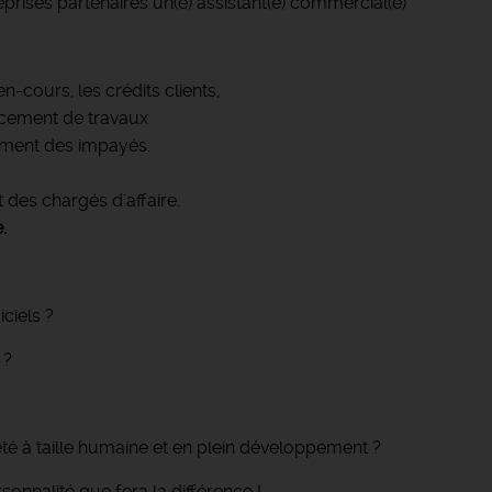
rises partenaires un(e) assistant(e) commercial(e)
n-cours, les crédits clients,
ancement de travaux
rement des impayés.
des chargés d'affaire.
.
iciels ?
 ?
té à taille humaine et en plein développement ?
sonnalité que fera la différence !