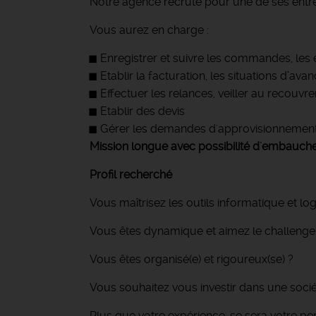
Notre agence recrute pour une de ses entrep
Vous aurez en charge :
Enregistrer et suivre les commandes, les e
Etablir la facturation, les situations d’av
Effectuer les relances, veiller au recouv
Etablir des devis
Gérer les demandes d'approvisionnement 
Mission longue avec possibilité d'embauche
Profil recherché
Vous maîtrisez les outils informatique et log
Vous êtes dynamique et aimez le challenge
Vous êtes organisé(e) et rigoureux(se) ?
Vous souhaitez vous investir dans une socié
Plus que votre expérience, se sera votre per