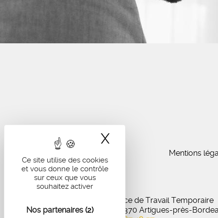
X
Masquer le band
Mentions léga
Ce site utilise des cookies
et vous donne le contrôle
sur ceux que vous
souhaitez activer
IA Recrutement - Agence de Travail Temporaire
Nos partenaires
27 Avenue de Virecourt, 33370 Artigues-près-Borde
(2)