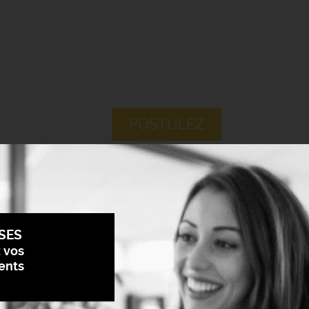
POSTULEZ
SES
z vos
ents