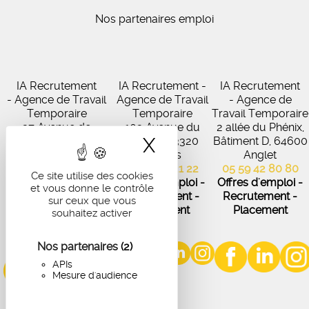
Nos partenaires emploi
IA Recrutement
IA Recrutement -
IA Recrutement
- Agence de Travail
Agence de Travail
- Agence de
Temporaire
Temporaire
Travail Temporaire
27 Avenue de
102 Avenue du
2 allée du Phénix,
X
Masquer le band
Virecourt, 33370
Médoc, 33320
Bâtiment D, 64600
Artigues-près-
Eysines
Anglet
Bordeaux
05 56 45 21 22
05 59 42 80 80
Ce site utilise des cookies
05 56 67 48 57
Offres d'emploi -
Offres d'emploi -
et vous donne le contrôle
Offres d'emploi -
Recrutement -
Recrutement -
sur ceux que vous
Recrutement -
Placement
Placement
souhaitez activer
Placement
Nos partenaires
(2)
APIs
Mesure d'audience