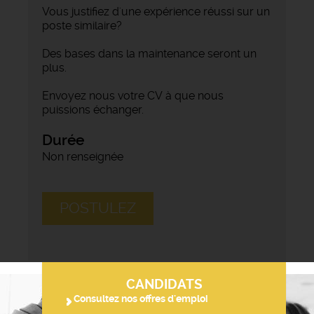
Vous justifiez d'une expérience réussi sur un
poste similaire?
Des bases dans la maintenance seront un
plus.
Envoyez nous votre CV à que nous
puissions échanger.
Durée
Non renseignée
POSTULEZ
CANDIDATS
Consultez nos offres d'emploi