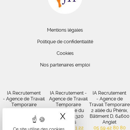
Mentions légales
Politique de confidentialité
Cookies
Nos partenaires emploi
IA Recrutement
IA Recrutement -
IA Recrutement
- Agence de Travail
Agence de Travail
- Agence de
Temporaire
Temporaire
Travail Temporaire
27 Avenue de
102 Avenue du
2 allée du Phénix,
X
Masquer le band
Virecourt, 33370
Médoc, 33320
Bâtiment D, 64600
Artigues-près-
Eysines
Anglet
Bordeaux
05 56 45 21 22
05 59 42 80 80
Ce site utilise des cookies