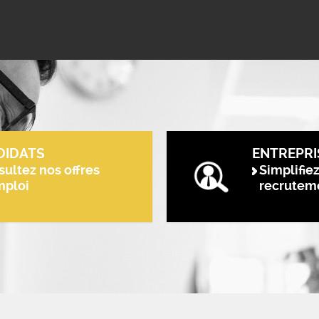
DIDATS
ENTREPRI
ultez nos offres
Simplifie
mploi
recrutem