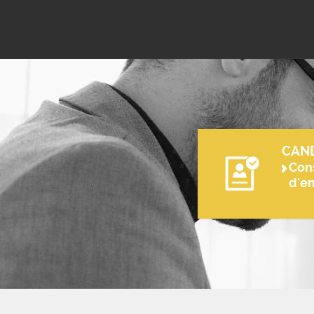
CAN
Cons
d'e