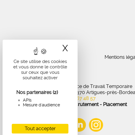
X
Masquer le band
Mentions léga
Ce site utilise des cookies
et vous donne le contrôle
sur ceux que vous
souhaitez activer
IA Recrutement - Agence de Travail Temporaire
Nos partenaires
27 Avenue de Virecourt, 33370 Artigues-près-Borde
(2)
05 56 67 48 57
APIs
Offres d'emploi - Recrutement - Placement
Mesure d'audience
Tout accepter