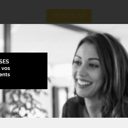
POSTULEZ
SES
z vos
ents