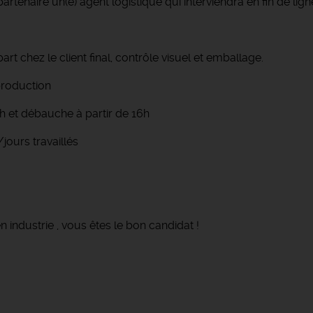
rtenaire un(e) agent logistique qui interviendra en fin de lig
art chez le client final, contrôle visuel et emballage.
production
9h et débauche à partir de 16h
/jours travaillés
 industrie , vous êtes le bon candidat !