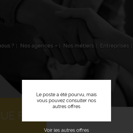
ous ?
Nos agences
Nos métiers
Entreprises
Le poste a été pourvu, mais
vous pouvez consulter nos
autres offres
QUE F/H
Voir les autres offres