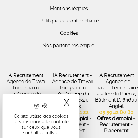
Mentions légales
Politique de confidentialité
Cookies
Nos partenaires emploi
IA Recrutement
IA Recrutement -
IA Recrutement
- Agence de Travail
Agence de Travail
- Agence de
Temporaire
Temporaire
Travail Temporaire
27 Avenue de
102 Avenue du
2 allée du Phénix,
Virecourt, 33370
Médoc, 33320
Bâtiment D, 64600
X
Masquer le band
Artigues-près-
Eysines
Anglet
Bordeaux
05 56 45 21 22
05 59 42 80 80
Ce site utilise des cookies
05 56 67 48 57
Offres d'emploi -
Offres d'emploi -
et vous donne le contrôle
Offres d'emploi -
Recrutement -
Recrutement -
sur ceux que vous
Recrutement -
Placement
Placement
souhaitez activer
Placement