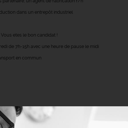
 partenaire, un agent de fabrication f/h
duction dans un entrepôt industriel
 Vous etes le bon candidat !
ndredi de 7h-15h avec une heure de pause le midi
 transport en commun