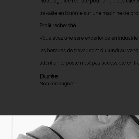
Notre agence recrute pour un de ces clients
travaille en binôme sur une machine de pro
Profil recherché
Vous avez une 1ere expérience en industrie,
les horaires de travail sont du lundi au ve
attention le poste n'est pas accessible en
Durée
Non renseignée