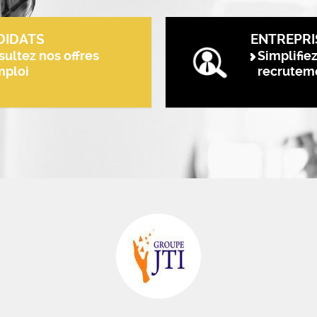
DIDATS
ENTREPRI
ultez nos offres
Simplifie
mploi
recrutem