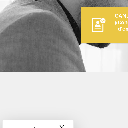
CAN
Cons
d'e