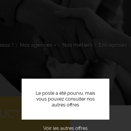
ous ?
Nos agences
Nos métiers
Entreprises
Le poste a été pourvu, mais
vous pouvez consulter nos
autres offres
UCTION F/H
Voir les autres offres