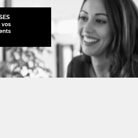
SES
z vos
ents