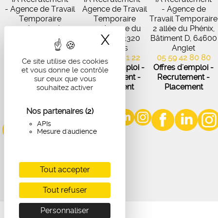
- Agence de Travail
Agence de Travail
- Agence de
Temporaire
Temporaire
Travail Temporaire
27 Avenue de
102 Avenue du
2 allée du Phénix,
X
Masquer le band
Virecourt, 33370
Médoc, 33320
Bâtiment D, 64600
Artigues-près-
Eysines
Anglet
Bordeaux
05 56 45 21 22
05 59 42 80 80
Ce site utilise des cookies
05 56 67 48 57
Offres d'emploi -
Offres d'emploi -
et vous donne le contrôle
Offres d'emploi -
Recrutement -
Recrutement -
sur ceux que vous
Recrutement -
Placement
Placement
souhaitez activer
Placement
Nos partenaires
(2)
APIs
Mesure d'audience
Tout accepter
Tout refuser
Personnaliser