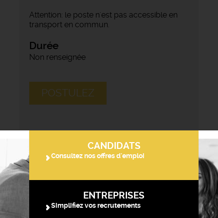
Attention: le poste n'est pas accessible en
transport en commun.
Durée
Non renseignée
POSTULEZ
CANDIDATS
Consultez nos offres d'emploi
ENTREPRISES
Simplifiez vos recrutements