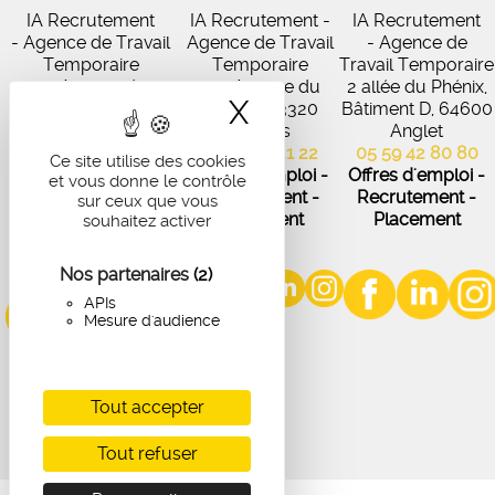
IA Recrutement
IA Recrutement -
IA Recrutement
- Agence de Travail
Agence de Travail
- Agence de
Temporaire
Temporaire
Travail Temporaire
27 Avenue de
102 Avenue du
2 allée du Phénix,
X
Masquer le band
Virecourt, 33370
Médoc, 33320
Bâtiment D, 64600
Artigues-près-
Eysines
Anglet
Bordeaux
05 56 45 21 22
05 59 42 80 80
Ce site utilise des cookies
05 56 67 48 57
Offres d'emploi -
Offres d'emploi -
et vous donne le contrôle
Offres d'emploi -
Recrutement -
Recrutement -
sur ceux que vous
Recrutement -
Placement
Placement
souhaitez activer
Placement
Nos partenaires
(2)
APIs
Mesure d'audience
Tout accepter
Tout refuser