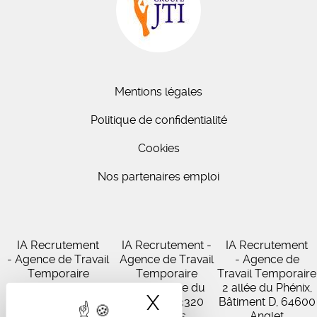
Mentions légales
Politique de confidentialité
Cookies
Nos partenaires emploi
IA Recrutement
IA Recrutement -
IA Recrutement
- Agence de Travail
Agence de Travail
- Agence de
Temporaire
Temporaire
Travail Temporaire
27 Avenue de
102 Avenue du
2 allée du Phénix,
X
Masquer le band
Virecourt, 33370
Médoc, 33320
Bâtiment D, 64600
Artigues-près-
Eysines
Anglet