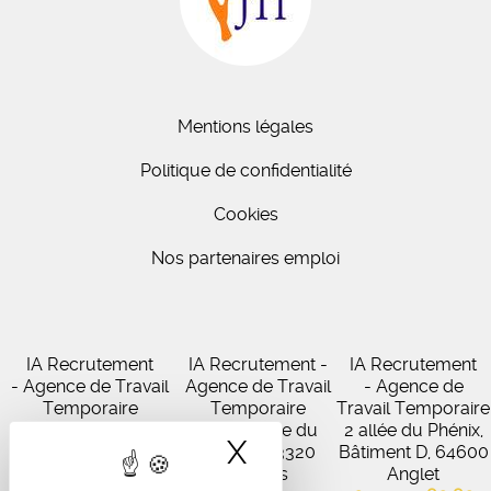
Mentions légales
Politique de confidentialité
Cookies
Nos partenaires emploi
IA Recrutement
IA Recrutement -
IA Recrutement
- Agence de Travail
Agence de Travail
- Agence de
Temporaire
Temporaire
Travail Temporaire
27 Avenue de
102 Avenue du
2 allée du Phénix,
X
Masquer le band
Virecourt, 33370
Médoc, 33320
Bâtiment D, 64600
Artigues-près-
Eysines
Anglet