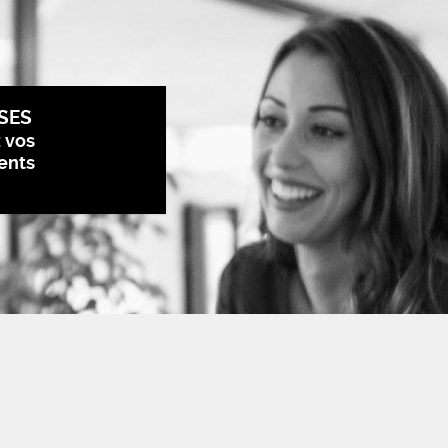
SES
z vos
ents