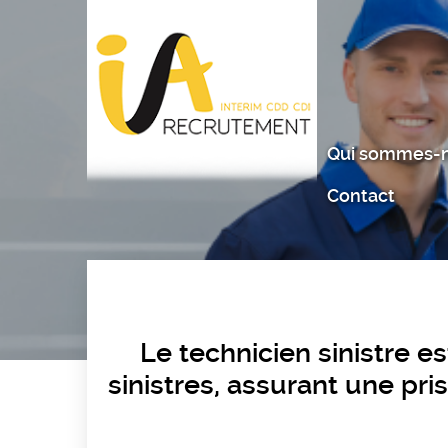
Panneau de gestion des cookies
Aller
au
contenu
principal
Qui sommes-n
Contact
Le technicien sinistre es
sinistres, assurant une p