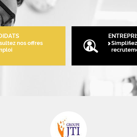
DIDATS
ENTREPRI
ultez nos offres
Simplifie
mploi
recrutem