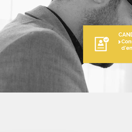
CAN
Cons
d'e