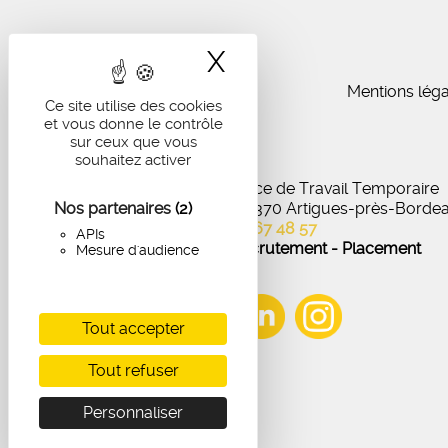
X
Masquer le band
Mentions léga
Ce site utilise des cookies
et vous donne le contrôle
sur ceux que vous
souhaitez activer
IA Recrutement - Agence de Travail Temporaire
Nos partenaires
27 Avenue de Virecourt, 33370 Artigues-près-Borde
(2)
05 56 67 48 57
APIs
Offres d'emploi - Recrutement - Placement
Mesure d'audience
Tout accepter
Tout refuser
Personnaliser