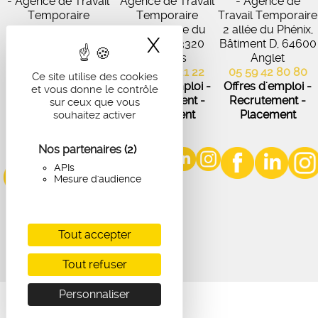
- Agence de Travail
Agence de Travail
- Agence de
Temporaire
Temporaire
Travail Temporaire
27 Avenue de
102 Avenue du
2 allée du Phénix,
X
Masquer le band
Virecourt, 33370
Médoc, 33320
Bâtiment D, 64600
Artigues-près-
Eysines
Anglet
Bordeaux
05 56 45 21 22
05 59 42 80 80
Ce site utilise des cookies
05 56 67 48 57
Offres d'emploi -
Offres d'emploi -
et vous donne le contrôle
Offres d'emploi -
Recrutement -
Recrutement -
sur ceux que vous
Recrutement -
Placement
Placement
souhaitez activer
Placement
Nos partenaires
(2)
APIs
Mesure d'audience
Tout accepter
Tout refuser
Personnaliser