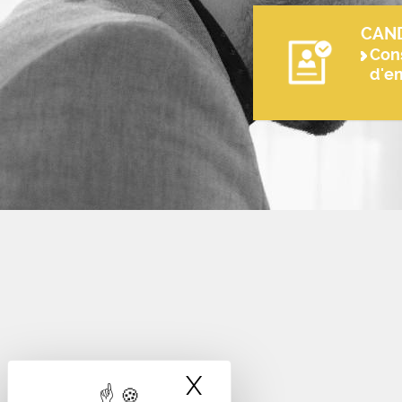
CAN
Cons
d'e
X
Masquer le band