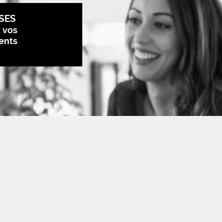
SES
z vos
ents