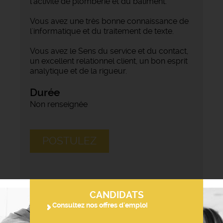
l’activité de plomberie et du bâtiment.
Vous avez une très bonne connaissance de
l'informatique et du traitement de texte.
Vous avez le Sens du service et du contact,
un excellent relationnel client, un bon esprit
analytique et de la rigueur.
Durée
Non renseignée
POSTULEZ
CANDIDATS
Consultez nos offres d'emploi