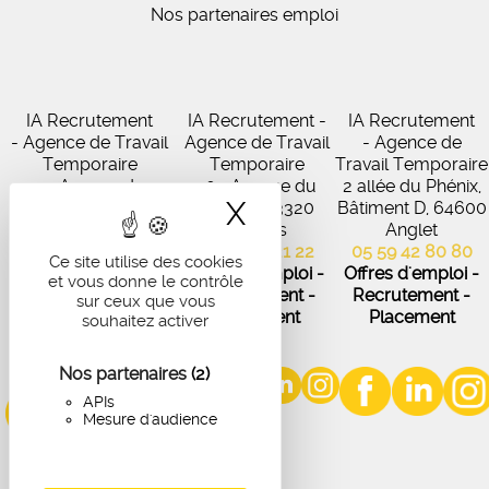
Nos partenaires emploi
IA Recrutement
IA Recrutement -
IA Recrutement
- Agence de Travail
Agence de Travail
- Agence de
Temporaire
Temporaire
Travail Temporaire
27 Avenue de
102 Avenue du
2 allée du Phénix,
X
Masquer le band
Virecourt, 33370
Médoc, 33320
Bâtiment D, 64600
Artigues-près-
Eysines
Anglet
Bordeaux
05 56 45 21 22
05 59 42 80 80
Ce site utilise des cookies
05 56 67 48 57
Offres d'emploi -
Offres d'emploi -
et vous donne le contrôle
Offres d'emploi -
Recrutement -
Recrutement -
sur ceux que vous
Recrutement -
Placement
Placement
souhaitez activer
Placement
Nos partenaires
(2)
APIs
Mesure d'audience