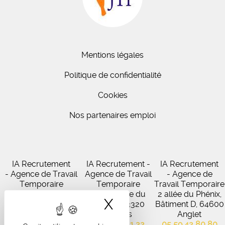
Mentions légales
Politique de confidentialité
Cookies
Nos partenaires emploi
IA Recrutement
IA Recrutement -
IA Recrutement
- Agence de Travail
Agence de Travail
- Agence de
Temporaire
Temporaire
Travail Temporaire
27 Avenue de
102 Avenue du
2 allée du Phénix,
X
Masquer le band
Virecourt, 33370
Médoc, 33320
Bâtiment D, 64600
Artigues-près-
Eysines
Anglet
Bordeaux
05 56 45 21 22
05 59 42 80 80