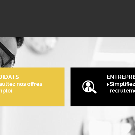
DIDATS
ENTREPRI
ultez nos offres
Simplifie
mploi
recrutem