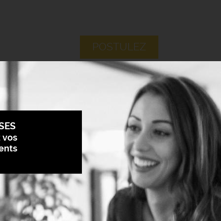
POSTULEZ
SES
z vos
ents