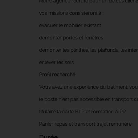
Notre agence recrute pour un de ces client
vos missions consisteront à :
evacuer le mobilier existant
demonter portes et fenetres
demonter les plinthes, les plafonds, les inte
enlever les sols
Profil recherché
Vous avez une experience du batiment, vous
le poste n'est pas accessible en transpor
titulaire la carte BTP et formation AIPR
Panier repas et transport trajet remunére
Durée