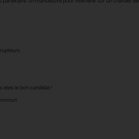
s partenaire, un manoeuvre pour intervenir sur un chantier d
rrupteurs
 etes le bon candidat !
t commun