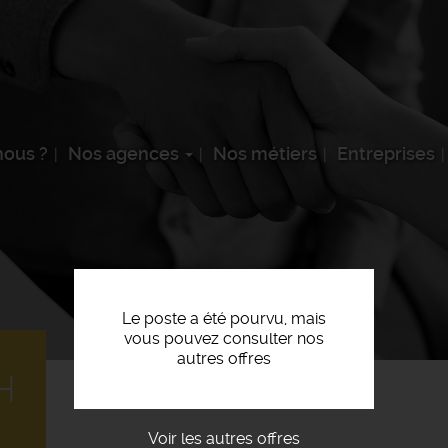
ous ?
Nos agences
Nos métiers
Entreprises
Le poste a été pourvu, mais
vous pouvez consulter nos
autres offres
H
Voir les autres offres