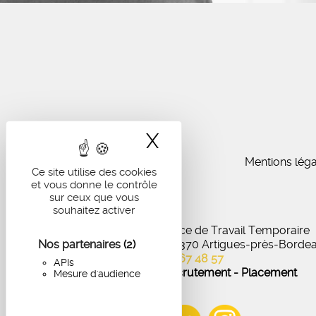
X
Masquer le band
Mentions léga
Ce site utilise des cookies
et vous donne le contrôle
sur ceux que vous
souhaitez activer
IA Recrutement - Agence de Travail Temporaire
Nos partenaires
27 Avenue de Virecourt, 33370 Artigues-près-Borde
(2)
05 56 67 48 57
APIs
Offres d'emploi - Recrutement - Placement
Mesure d'audience