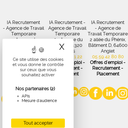
IA Recrutement
IA Recrutement -
IA Recrutement
- Agence de Travail
Agence de Travail
- Agence de
Temporaire
Temporaire
Travail Temporaire
27 Avenue de
102 Avenue du
2 allée du Phénix,
X
Masquer le band
Virecourt, 33370
Médoc, 33320
Bâtiment D, 64600
Artigues-près-
Eysines
Anglet
Bordeaux
05 56 45 21 22
05 59 42 80 80
Ce site utilise des cookies
05 56 67 48 57
Offres d'emploi -
Offres d'emploi -
et vous donne le contrôle
Offres d'emploi -
Recrutement -
Recrutement -
sur ceux que vous
Recrutement -
Placement
Placement
souhaitez activer
Placement
Nos partenaires
(2)
APIs
Mesure d'audience
Tout accepter