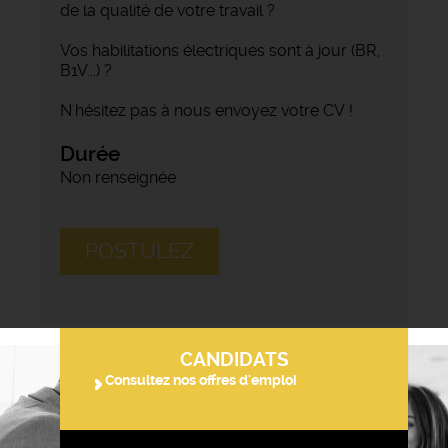
de la qualité de votre travail ?
Vos habilitations électriques sont à jour (BR,
B1V...) ?
N'hésitez pas à nous envoyez votre CV !
Durée
Non renseignée
POSTULEZ
CANDIDATS
Consultez nos offres d'emploi