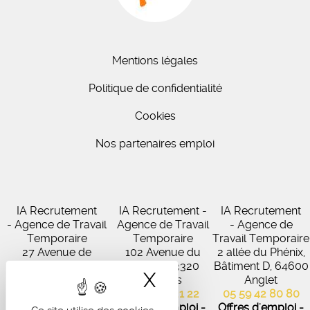
Mentions légales
Politique de confidentialité
Cookies
Nos partenaires emploi
IA Recrutement
IA Recrutement -
IA Recrutement
- Agence de Travail
Agence de Travail
- Agence de
Temporaire
Temporaire
Travail Temporaire
27 Avenue de
102 Avenue du
2 allée du Phénix,
Virecourt, 33370
Médoc, 33320
Bâtiment D, 64600
X
Masquer le band
Artigues-près-
Eysines
Anglet
Bordeaux
05 56 45 21 22
05 59 42 80 80
05 56 67 48 57
Offres d'emploi -
Offres d'emploi -