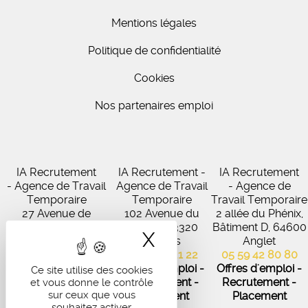
Mentions légales
Politique de confidentialité
Cookies
Nos partenaires emploi
IA Recrutement
IA Recrutement -
IA Recrutement
- Agence de Travail
Agence de Travail
- Agence de
Temporaire
Temporaire
Travail Temporaire
27 Avenue de
102 Avenue du
2 allée du Phénix,
Virecourt, 33370
Médoc, 33320
Bâtiment D, 64600
X
Masquer le band
Artigues-près-
Eysines
Anglet
Bordeaux
05 56 45 21 22
05 59 42 80 80
05 56 67 48 57
Offres d'emploi -
Offres d'emploi -
Ce site utilise des cookies
Offres d'emploi -
Recrutement -
Recrutement -
et vous donne le contrôle
sur ceux que vous
Recrutement -
Placement
Placement
souhaitez activer