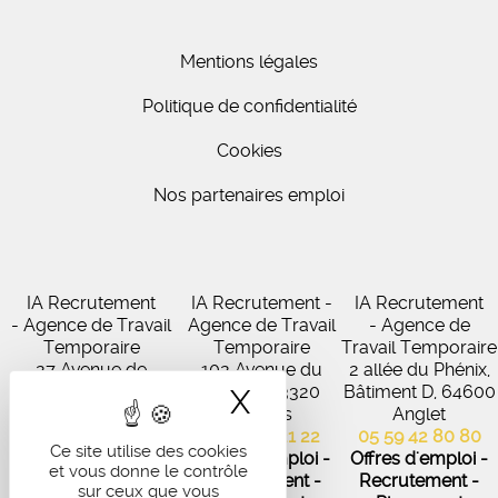
Mentions légales
Politique de confidentialité
Cookies
Nos partenaires emploi
IA Recrutement
IA Recrutement -
IA Recrutement
- Agence de Travail
Agence de Travail
- Agence de
Temporaire
Temporaire
Travail Temporaire
27 Avenue de
102 Avenue du
2 allée du Phénix,
Virecourt, 33370
Médoc, 33320
Bâtiment D, 64600
X
Masquer le band
Artigues-près-
Eysines
Anglet
Bordeaux
05 56 45 21 22
05 59 42 80 80
Ce site utilise des cookies
05 56 67 48 57
Offres d'emploi -
Offres d'emploi -
et vous donne le contrôle
Offres d'emploi -
Recrutement -
Recrutement -
sur ceux que vous