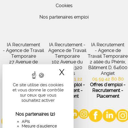
Cookies
Nos partenaires emploi
IA Recrutement
IA Recrutement -
IA Recrutement
- Agence de Travail
Agence de Travail
- Agence de
Temporaire
Temporaire
Travail Temporaire
27 Avenue de
102 Avenue du
2 allée du Phénix,
Virecourt, 33370
Médoc, 33320
Bâtiment D, 64600
X
Masquer le band
Artigues-près-
Eysines
Anglet
Bordeaux
05 56 45 21 22
05 59 42 80 80
05 56 67 48 57
Offres d'emploi -
Offres d'emploi -
Ce site utilise des cookies
et vous donne le contrôle
Offres d'emploi -
Recrutement -
Recrutement -
sur ceux que vous
Recrutement -
Placement
Placement
souhaitez activer
Placement
Nos partenaires
(2)
APIs
Mesure d'audience