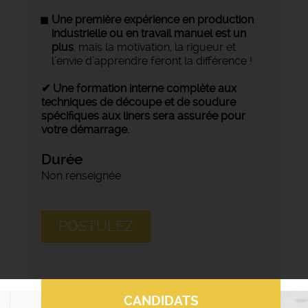
Une première expérience en production
industrielle ou en travail manuel est un
plus
, mais la motivation, la rigueur et
l’envie d’apprendre feront la différence !
✔ Une formation interne complète aux
techniques de découpe et de soudure
spécifiques aux liners sera assurée pour
votre démarrage.
Durée
Non renseignée
POSTULEZ
CANDIDATS