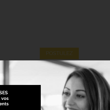
POSTULEZ
SES
z vos
ents