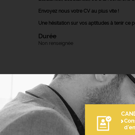
Envoyez nous votre CV au plus vite !
Une hésitation sur vos aptitudes à tenir ce 
Durée
Non renseignée
CAN
Cons
d'e