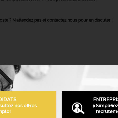
poste ? N'attendez pas et contactez nous pour en discuter !
DIDATS
ENTREPRI
ultez nos offres
Simplifie
mploi
recrutem