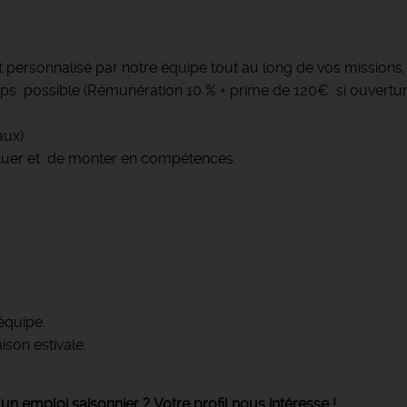
personnalisé par notre équipe tout au long de vos missions.
s possible (Rémunération 10 % + prime de 120€ si ouvertu
aux)
luer et de monter en compétences.
équipe.
ison estivale.
'un emploi saisonnier ? Votre profil nous intéresse !